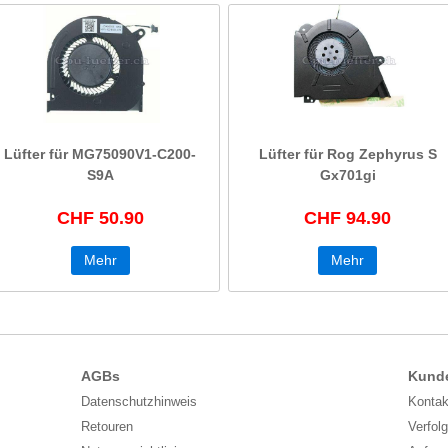
Lüfter für MG75090V1-C200-
Lüfter für Rog Zephyrus S
S9A
Gx701gi
CHF 50.90
CHF 94.90
Mehr
Mehr
AGBs
Kund
Datenschutzhinweis
Kontak
Retouren
Verfol