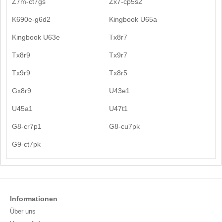
Z7m-ct7gs
Zx7-cp5s2
K690e-g6d2
Kingbook U65a
Kingbook U63e
Tx8r7
Tx8r9
Tx9r7
Tx9r9
Tx8r5
Gx8r9
U43e1
U45a1
U47t1
G8-cr7p1
G8-cu7pk
G9-ct7pk
Informationen
Über uns