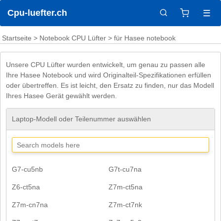
Cpu-luefter.ch
☰
Startseite
>
Notebook CPU Lüfter
> für Hasee notebook
Unsere CPU Lüfter wurden entwickelt, um genau zu passen alle
Ihre Hasee Notebook und wird Originalteil-Spezifikationen erfüllen
oder übertreffen. Es ist leicht, den Ersatz zu finden, nur das Modell
Ihres Hasee Gerät gewählt werden.
Laptop-Modell oder Teilenummer auswählen
G7-cu5nb
G7t-cu7na
Z6-ct5na
Z7m-ct5na
Z7m-cn7na
Z7m-ct7nk